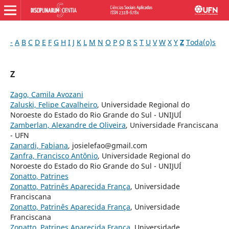
-
A
B
C
D
E
F
G
H
I
J
K
L
M
N
O
P
Q
R
S
T
U
V
W
X
Y
Z
Toda(o)s
Z
Zago, Camila Avozani
Zaluski, Felipe Cavalheiro
, Universidade Regional do
Noroeste do Estado do Rio Grande do Sul - UNIJUÍ
Zamberlan, Alexandre de Oliveira
, Universidade Franciscana
- UFN
Zanardi, Fabiana
, josielefao@gmail.com
Zanfra, Francisco Antônio
, Universidade Regional do
Noroeste do Estado do Rio Grande do Sul - UNIJUÍ
Zonatto, Patrines
Zonatto, Patrinês Aparecida França
, Universidade
Franciscana
Zonatto, Patrinês Aparecida França
, Universidade
Franciscana
Zonatto, Patrines Aparecida França
, Universidade