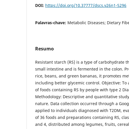
DOI:
https://doi.org/10.37777/dscs.v26n1-5296
Palavras-chave:
Metabolic Diseases; Dietary Fib
Resumo
Resistant starch (RS) is a type of carbohydrate th
small intestine and is fermented in the colon. P
rice, beans, and green bananas, it promotes met
including better glycemic control. Objective: T
of foods containing RS by people with type 2 Di
Methodology: Descriptive and quantitative study,
nature. Data collection occurred through a Goo
applied to individuals diagnosed with T2DM, ev
of 36 foods and preparations containing RS, class
and 4, distributed among legumes, fruits, cereal