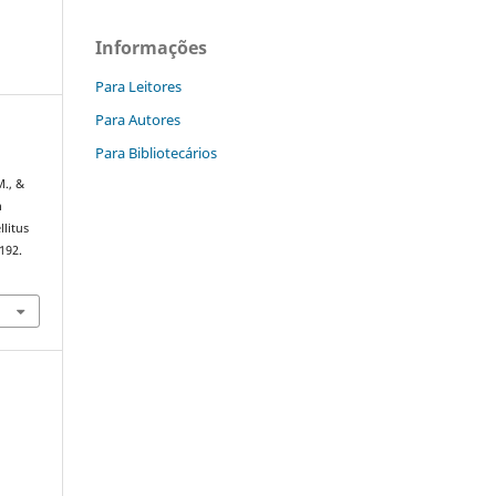
Informações
Para Leitores
Para Autores
Para Bibliotecários
M., &
h
llitus
–192.