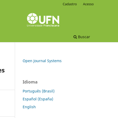
Cadastro
Acesso
Buscar
Open Journal Systems
es
Idioma
Português (Brasil)
Español (España)
English