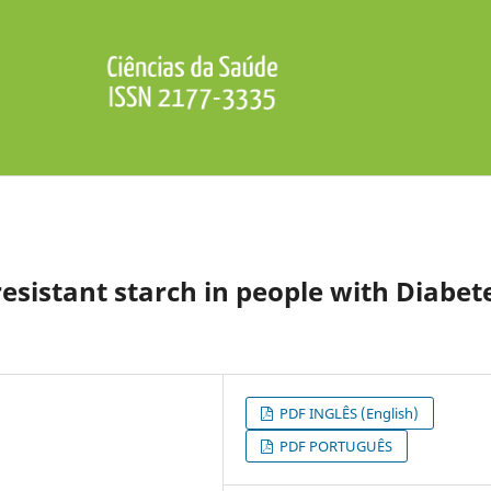
esistant starch in people with Diabet
PDF INGLÊS (English)
PDF PORTUGUÊS