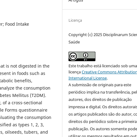
Licença
er; Food Intake
Copyright (c) 2025 Disciplinarum Scien
Saúde
Este trabalho está licenciado sob um
at is not digested in the
licença
Creative Commons Attribution
resent in foods such as
International License
.
abolic benefits,
A submissão de originais para este
o analyze the consumption
periódico implica na transferência, pe
abetes Mellitus (T2DM).
autores, dos direitos de publicação
 of a cross-sectional
impressa e digital. Os direitos autorai
gle Forms questionnaire
os artigos publicados são do autor, 
aluating the consumption
direitos do periódico sobre a primeira
ified as types 1, 2, 3,
publicação. Os autores somente pod
s, oilseeds, tubers, and
utilizar os mesmos resultados em out