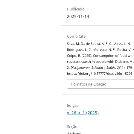
Publicado
2025-11-14
Como Citar
Silva, M. D., de Souza, A. F. G., Aires, L. N.,
Rodrigues, L. C., Moresco, N. F., Rocha, V. 
Colpo, E. (2025). Consumption of food wit
resistant starch in people with Diabetes Me
2.
Disciplinarum Scientia | Saúde
,
26
(1), 179
https://doi.org/10.37777/dscs.v26n1-5296
Fomatos de Citação
Edição
v. 26 n. 1 (2025)
Seção
Artigos