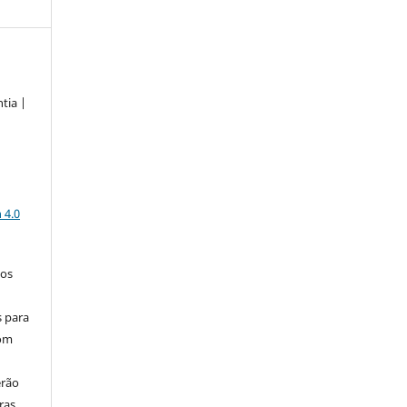
tia |
a
 4.0
los
s para
com
erão
ras