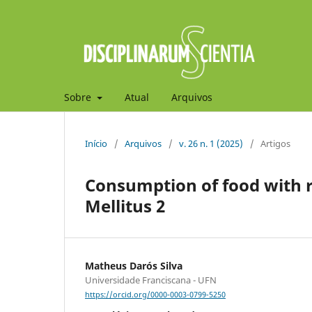
Sobre
Atual
Arquivos
Início
/
Arquivos
/
v. 26 n. 1 (2025)
/
Artigos
Consumption of food with r
Mellitus 2
Matheus Darós Silva
Universidade Franciscana - UFN
https://orcid.org/0000-0003-0799-5250