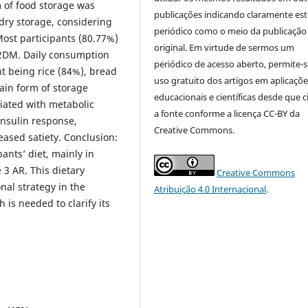
m of food storage was
publicações indicando claramente est
 dry storage, considering
periódico como o meio da publicação
Most participants (80.77%)
original. Em virtude de sermos um
T2DM. Daily consumption
periódico de acesso aberto, permite-s
t being rice (84%), bread
uso gratuito dos artigos em aplicaçõe
ain form of storage
educacionais e científicas desde que c
ciated with metabolic
a fonte conforme a licença CC-BY da
insulin response,
Creative Commons.
eased satiety. Conclusion:
ants’ diet, mainly in
 3 AR. This dietary
Creative Commons
al strategy in the
Atribuição 4.0 Internacional
.
is needed to clarify its