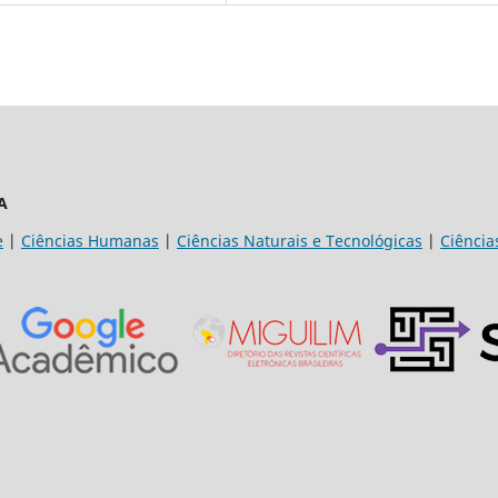
A
e
|
Ciências Humanas
|
Ciências Naturais e Tecnológicas
|
Ciência