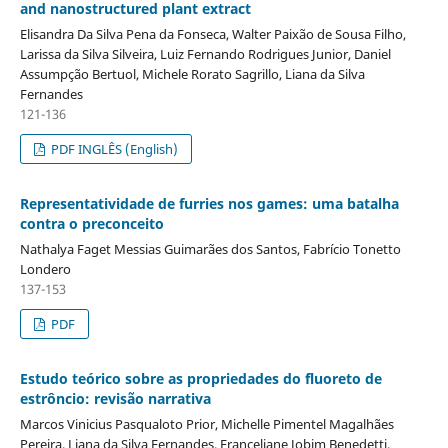
and nanostructured plant extract
Elisandra Da Silva Pena da Fonseca, Walter Paixão de Sousa Filho,
Larissa da Silva Silveira, Luiz Fernando Rodrigues Junior, Daniel
Assumpção Bertuol, Michele Rorato Sagrillo, Liana da Silva
Fernandes
121-136
PDF INGLÊS (English)
Representatividade de furries nos games: uma batalha
contra o preconceito
Nathalya Faget Messias Guimarães dos Santos, Fabrício Tonetto
Londero
137-153
PDF
Estudo teórico sobre as propriedades do fluoreto de
estrôncio: revisão narrativa
Marcos Vinicius Pasqualoto Prior, Michelle Pimentel Magalhães
Pereira, Liana da Silva Fernandes, Franceliane Jobim Benedetti,