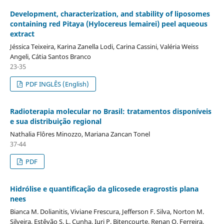
Development, characterization, and stability of liposomes
containing red Pitaya (Hylocereus lemairei) peel aqueous
extract
Jéssica Teixeira, Karina Zanella Lodi, Carina Cassini, Valéria Weiss
Angeli, Cátia Santos Branco
23-35
PDF INGLÊS (English)
Radioterapia molecular no Brasil: tratamentos disponíveis
e sua distribuição regional
Nathalia Flôres Minozzo, Mariana Zancan Tonel
37-44
PDF
Hidrólise e quantificação da glicosede eragrostis plana
nees
Bianca M. Dolianitis, Viviane Frescura, Jefferson F. Silva, Norton M.
Silveira, Estêvão S. L. Cunha, Iuri P. Bitencourte, Renan O. Ferreira,