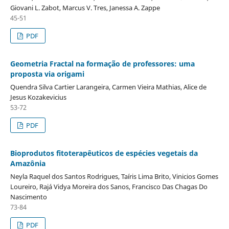
Giovani L. Zabot, Marcus V. Tres, Janessa A. Zappe
45-51
PDF
Geometria Fractal na formação de professores: uma
proposta via origami
Quendra Silva Cartier Larangeira, Carmen Vieira Mathias, Alice de
Jesus Kozakevicius
53-72
PDF
Bioprodutos fitoterapêuticos de espécies vegetais da
Amazônia
Neyla Raquel dos Santos Rodrigues, Taíris Lima Brito, Vinicios Gomes
Loureiro, Rajá Vidya Moreira dos Sanos, Francisco Das Chagas Do
Nascimento
73-84
PDF