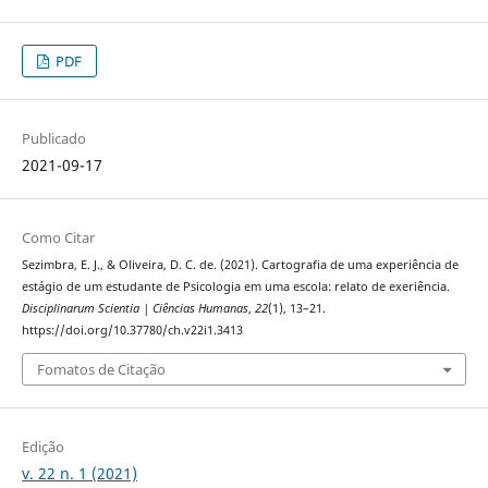
PDF
Publicado
2021-09-17
Como Citar
Sezimbra, E. J., & Oliveira, D. C. de. (2021). Cartografia de uma experiência de
estágio de um estudante de Psicologia em uma escola: relato de exeriência.
Disciplinarum Scientia | Ciências Humanas
,
22
(1), 13–21.
https://doi.org/10.37780/ch.v22i1.3413
Fomatos de Citação
Edição
v. 22 n. 1 (2021)