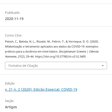
Publicado
2020-11-19
Como Citar
Petsch, C., Batista, N. L., Rizzatti, M., Feltrin, T., & Verneque, D. O. (2020).
Alfabetização e letramento aplicados aos dados da COVID-19: exemplos
práticos para a docência em nível básico.
Disciplinarum Scientia | Ciências
Humanas
,
21
(2), 29–44. https://doi.org/10.37780/ch.v21i2.3405
Fomatos de Citação
Edição
v. 21 n. 2 (2020): Edição Especial: COVID-19
Seção
Artigos