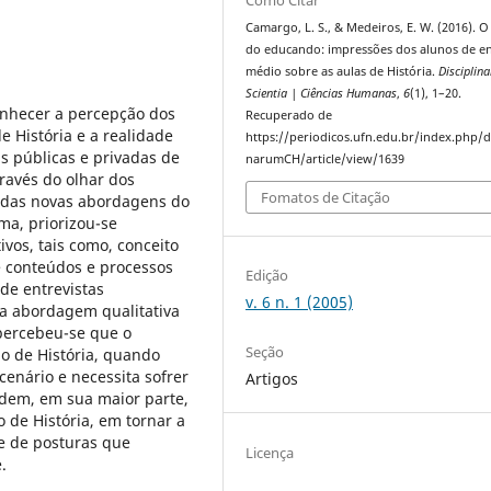
Camargo, L. S., & Medeiros, E. W. (2016). O
do educando: impressões dos alunos de e
médio sobre as aulas de História.
Disciplin
Scientia | Ciências Humanas
,
6
(1), 1–20.
onhecer a percepção dos
Recuperado de
 História e a realidade
https://periodicos.ufn.edu.br/index.php/di
s públicas e privadas de
narumCH/article/view/1639
través do olhar dos
Fomatos de Citação
o das novas abordagens do
ma, priorizou-se
ivos, tais como, conceito
de conteúdos e processos
Edição
 de entrevistas
v. 6 n. 1 (2005)
 a abordagem qualitativa
 percebeu-se que o
Seção
o de História, quando
cenário e necessita sofrer
Artigos
dem, em sua maior parte,
de História, em tornar a
 e de posturas que
Licença
.