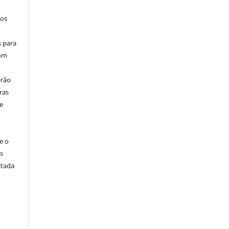
los
s para
com
erão
ras
e
e o
s
itada