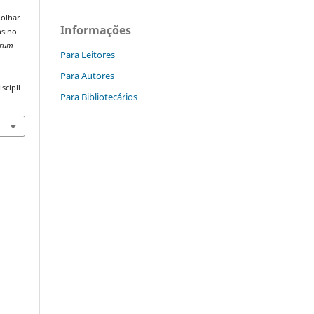
 olhar
Informações
nsino
arum
Para Leitores
Para Autores
scipli
Para Bibliotecários