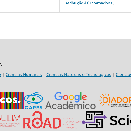
Atribuição 4.0 Internacional
.
A
e
|
Ciências Humanas
|
Ciências Naturais e Tecnológicas
|
Ciência