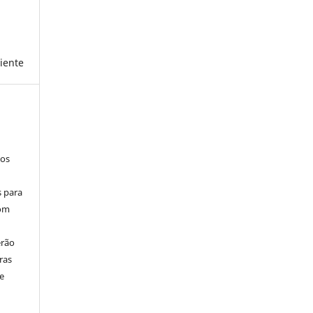
biente
los
s para
com
erão
ras
e