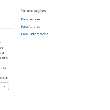
Informações
Para Leitores
Para Autores
Para Bibliotecários
E
DO:
TRE
ÉTICA
5), 85–
35.5121