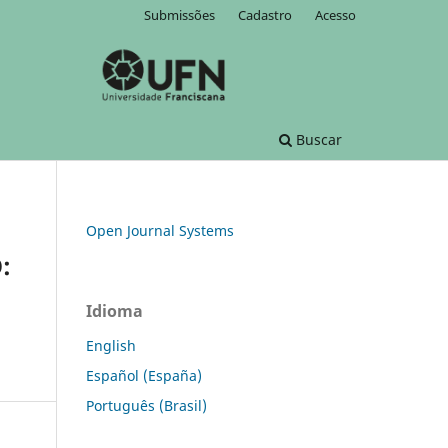
Submissões
Cadastro
Acesso
Buscar
Open Journal Systems
:
Idioma
English
Español (España)
Português (Brasil)