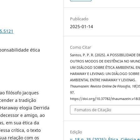
Publicado
2025-01-14
35.5121
Como Citar
sponsabilidade ética
Santos, P. P. R. (2025). A POSSIBILIDADE D
OUTROS MODOS DE EXISTÊNCIA NO MUN
UM DIÁLOGO SOBRE ÉTICA AMBIENTAL EN
HARAWAY E LEVINAS: UN DIÁLOGO SOBRE 
AMBIENTAL ENTRE HARAWAY Y LEVINAS.
Thaumazein: Revista Online De Filosofia
,
18
(3
ao filósofo Jacques
97.
https://doi.org/10.37782/thaumazein.v18i
cender a tradição
 Haraway elogia Derrida
Fomatos de Citação
decessor e amigo, ao
s, em sua ética da
essa crítica, o texto
Edição
sua relação com os
v. 18 n. 35 (2025): Ética, Ciência e