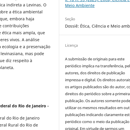
ca indireta a Levinas. O
Meio Ambiente
obre a ética ambiental
o que, embora haja
Seção
e contribuições
Dossiê: Ética, Ciência e Meio am
e ética mais ampla, que
res vivos. A análise
Licença
a ecologia e a preservação
 levinasiana, mas pode
A submissão de originais para este
e diz respeito à
periódico implica na transferência, pe
planeta.
autores, dos direitos de publicação
impressa e digital. Os direitos autorai
os artigos publicados são do autor, 
direitos do periódico sobre a primeira
publicação. Os autores somente pod
deral do Rio de Janeiro -
utilizar os mesmos resultados em out
publicações indicando claramente est
al do Rio de Janeiro
periódico como o meio da publicação
eral Rural do Rio de
original. Em virtude de sermos um