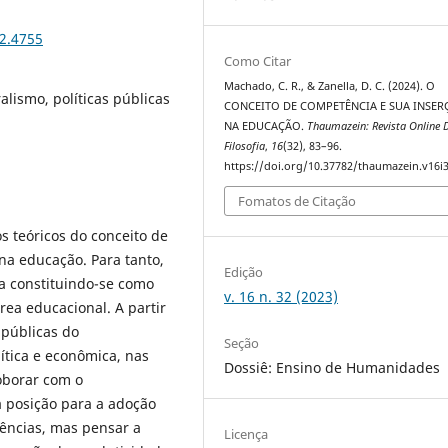
32.4755
Como Citar
Machado, C. R., & Zanella, D. C. (2024). O
alismo, políticas públicas
CONCEITO DE COMPETÊNCIA E SUA INSER
NA EDUCAÇÃO.
Thaumazein: Revista Online 
Filosofia
,
16
(32), 83–96.
https://doi.org/10.37782/thaumazein.v16i
Fomatos de Citação
s teóricos do conceito de
na educação. Para tanto,
Edição
a constituindo-se como
v. 16 n. 32 (2023)
rea educacional. A partir
s públicas do
Seção
lítica e econômica, nas
Dossiê: Ensino de Humanidades
roborar com o
 posição para a adoção
ncias, mas pensar a
Licença