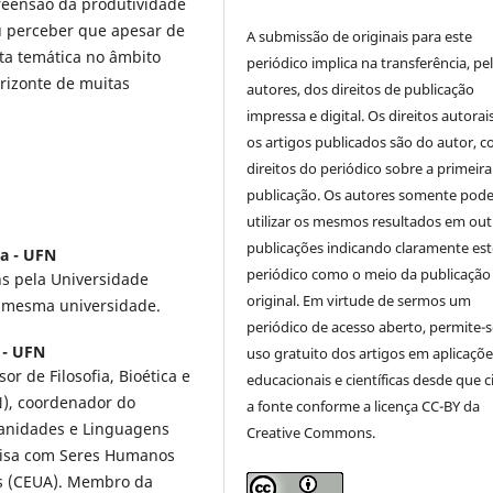
reensão da produtividade
u perceber que apesar de
A submissão de originais para este
sta temática no âmbito
periódico implica na transferência, pe
rizonte de muitas
autores, dos direitos de publicação
impressa e digital. Os direitos autorai
os artigos publicados são do autor, 
direitos do periódico sobre a primeira
publicação. Os autores somente pod
utilizar os mesmos resultados em out
publicações indicando claramente est
a - UFN
periódico como o meio da publicação
s pela Universidade
original. Em virtude de sermos um
la mesma universidade.
periódico de acesso aberto, permite-s
 - UFN
uso gratuito dos artigos em aplicaçõe
or de Filosofia, Bioética e
educacionais e científicas desde que c
), coordenador do
a fonte conforme a licença CC-BY da
anidades e Linguagens
Creative Commons.
uisa com Seres Humanos
is (CEUA). Membro da