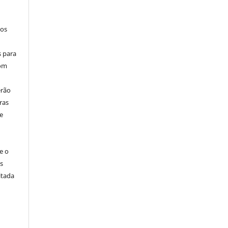
los
s para
com
erão
ras
e
e o
s
itada