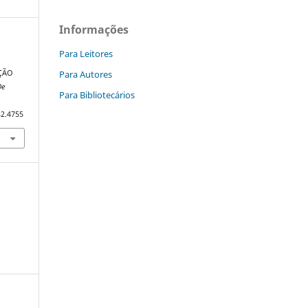
Informações
Para Leitores
Para Autores
ÇÃO
De
Para Bibliotecários
32.4755