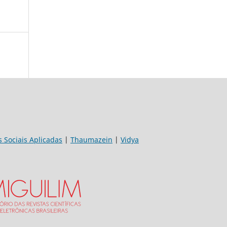
s Sociais Aplicadas
|
Thaumazein
|
Vidya