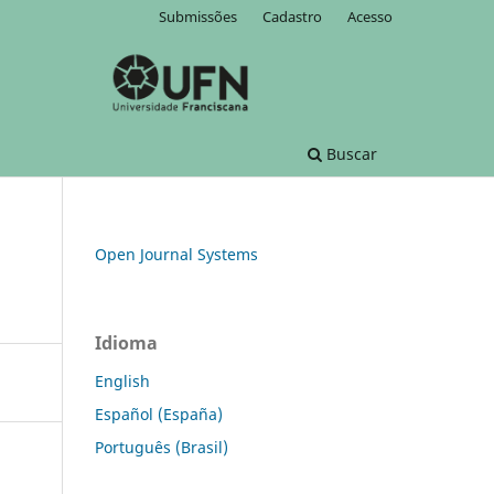
Submissões
Cadastro
Acesso
Buscar
Open Journal Systems
Idioma
English
Español (España)
Português (Brasil)