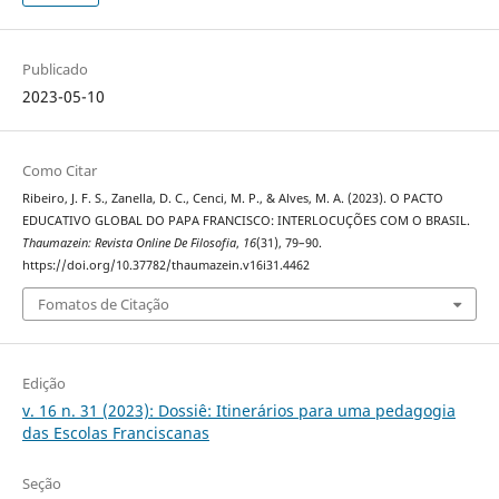
Publicado
2023-05-10
Como Citar
Ribeiro, J. F. S., Zanella, D. C., Cenci, M. P., & Alves, M. A. (2023). O PACTO
EDUCATIVO GLOBAL DO PAPA FRANCISCO: INTERLOCUÇÕES COM O BRASIL.
Thaumazein: Revista Online De Filosofia
,
16
(31), 79–90.
https://doi.org/10.37782/thaumazein.v16i31.4462
Fomatos de Citação
Edição
v. 16 n. 31 (2023): Dossiê: Itinerários para uma pedagogia
das Escolas Franciscanas
Seção