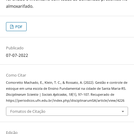
almoxarifado.
PDF
Publicado
07-07-2022
Como Citar
Comoretto Machado, E., Klein, T. C., & Rossato, A. (2022). Gestão e controle de
estoque em uma escola de Ensino Fundamental na cidade de Santa Maria-RS.
Disciplinarum Scientia | Sociais Aplicadas
,
18
(1), 97–107. Recuperado de
https://periodicos.ufn.edu.br/index.php/disciplinarumSA/article/view/4226
Fomatos de Citação
Edição