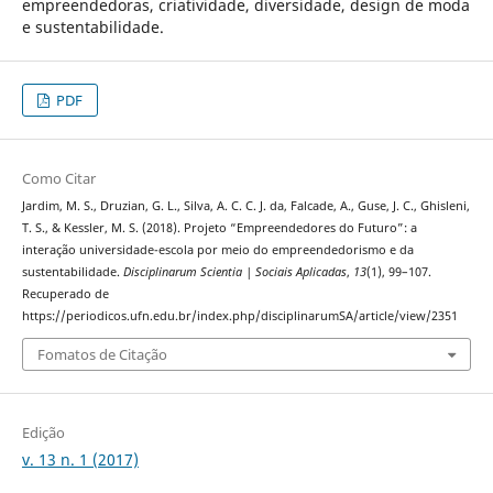
empreendedoras, criatividade, diversidade, design de moda
e sustentabilidade.
PDF
Como Citar
Jardim, M. S., Druzian, G. L., Silva, A. C. C. J. da, Falcade, A., Guse, J. C., Ghisleni,
T. S., & Kessler, M. S. (2018). Projeto “Empreendedores do Futuro”: a
interação universidade-escola por meio do empreendedorismo e da
sustentabilidade.
Disciplinarum Scientia | Sociais Aplicadas
,
13
(1), 99–107.
Recuperado de
https://periodicos.ufn.edu.br/index.php/disciplinarumSA/article/view/2351
Fomatos de Citação
Edição
v. 13 n. 1 (2017)