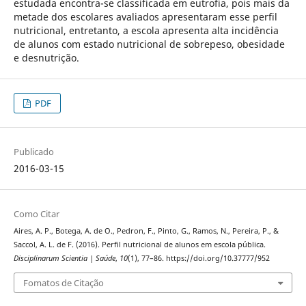
estudada encontra-se classificada em eutrofia, pois mais da
metade dos escolares avaliados apresentaram esse perfil
nutricional, entretanto, a escola apresenta alta incidência
de alunos com estado nutricional de sobrepeso, obesidade
e desnutrição.
PDF
Publicado
2016-03-15
Como Citar
Aires, A. P., Botega, A. de O., Pedron, F., Pinto, G., Ramos, N., Pereira, P., &
Saccol, A. L. de F. (2016). Perfil nutricional de alunos em escola pública.
Disciplinarum Scientia | Saúde
,
10
(1), 77–86. https://doi.org/10.37777/952
Fomatos de Citação