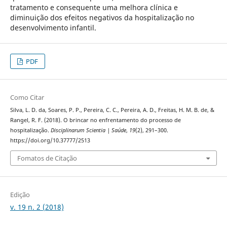
tratamento e consequente uma melhora clínica e
diminuição dos efeitos negativos da hospitalização no
desenvolvimento infantil.
PDF
Como Citar
Silva, L. D. da, Soares, P. P., Pereira, C. C., Pereira, A. D., Freitas, H. M. B. de, &
Rangel, R. F. (2018). O brincar no enfrentamento do processo de
hospitalização.
Disciplinarum Scientia | Saúde
,
19
(2), 291–300.
https://doi.org/10.37777/2513
Fomatos de Citação
Edição
v. 19 n. 2 (2018)