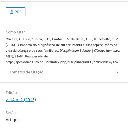
PDF
Como Citar
Oliveira, C. T. de, Cúnico, S. D., Cunha, L. G. da, Kruel, C. S., & Tochetto, T. M.
(2016). O impacto do diagnóstico de surdez infantil e suas repercussões na
vida da criança e de seus familiares.
Disciplinarum Scientia | Ciências Humanas
,
14
(1), 81–94. Recuperado de
https://periodicos.ufn.edu.br/index.php/disciplinarumCH/article/view/1748
Fomatos de Citação
Edição
v. 14 n. 1 (2013)
Seção
Artigos