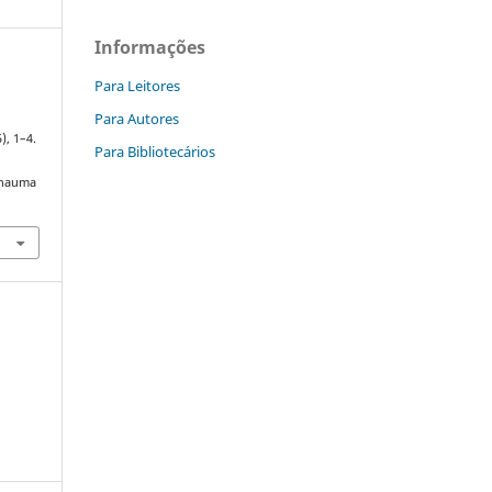
Informações
Para Leitores
Para Autores
5), 1–4.
Para Bibliotecários
thauma