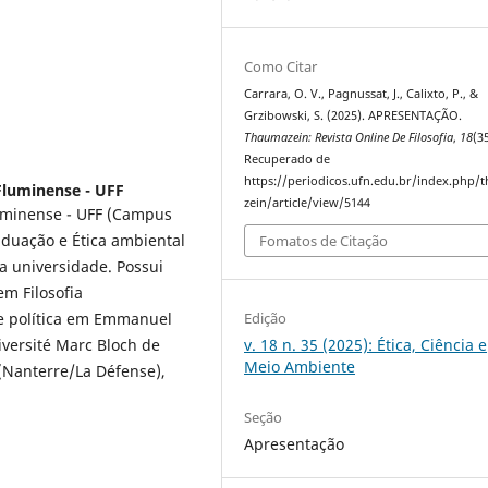
Como Citar
Carrara, O. V., Pagnussat, J., Calixto, P., &
Grzibowski, S. (2025). APRESENTAÇÃO.
Thaumazein: Revista Online De Filosofia
,
18
(3
Recuperado de
https://periodicos.ufn.edu.br/index.php/
Fluminense - UFF
zein/article/view/5144
luminense - UFF (Campus
raduação e Ética ambiental
Fomatos de Citação
 universidade. Possui
m Filosofia
e política em Emmanuel
Edição
iversité Marc Bloch de
v. 18 n. 35 (2025): Ética, Ciência e
Meio Ambiente
 (Nanterre/La Défense),
Seção
Apresentação