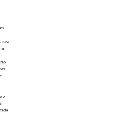
los
s para
com
erão
ras
e
e o
s
itada