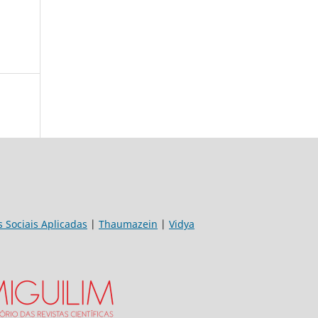
s Sociais Aplicadas
|
Thaumazein
|
Vidya