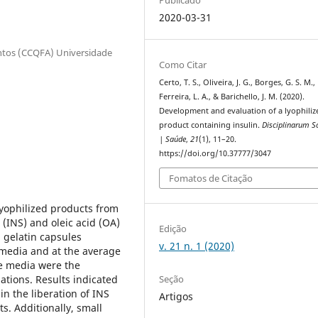
2020-03-31
entos (CCQFA) Universidade
Como Citar
Certo, T. S., Oliveira, J. G., Borges, G. S. M.,
Ferreira, L. A., & Barichello, J. M. (2020).
Development and evaluation of a lyophiliz
product containing insulin.
Disciplinarum Sc
| Saúde
,
21
(1), 11–20.
https://doi.org/10.37777/3047
Fomatos de Citação
lyophilized products from
 (INS) and oleic acid (OA)
Edição
 gelatin capsules
v. 21 n. 1 (2020)
t media and at the average
se media were the
Seção
ations. Results indicated
in the liberation of INS
Artigos
s. Additionally, small