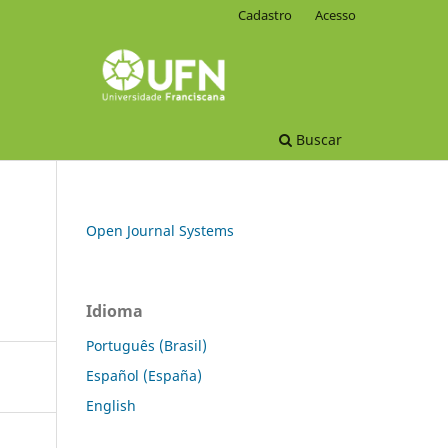
Cadastro
Acesso
Buscar
Open Journal Systems
Idioma
Português (Brasil)
Español (España)
English