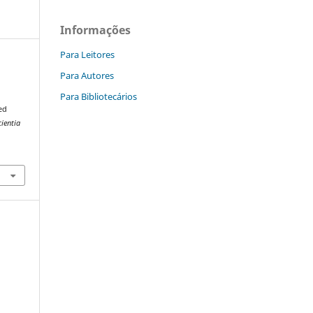
Informações
Para Leitores
Para Autores
Para Bibliotecários
ed
ientia