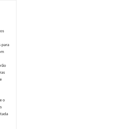
los
s para
com
erão
ras
e
e o
s
itada