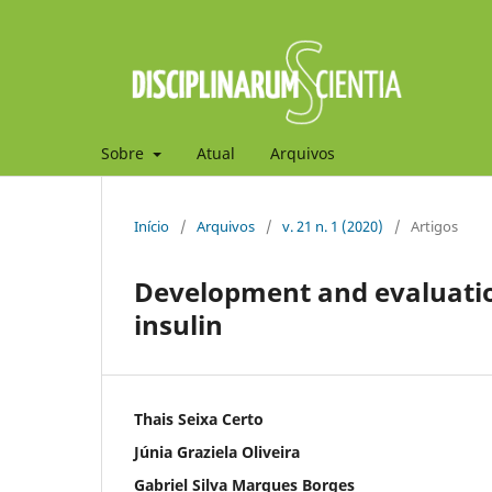
Sobre
Atual
Arquivos
Início
/
Arquivos
/
v. 21 n. 1 (2020)
/
Artigos
Development and evaluation
insulin
Thais Seixa Certo
Júnia Graziela Oliveira
Gabriel Silva Marques Borges