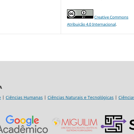
Creative Commons
Atribuição 4.0 Internacional
.
A
e
|
Ciências Humanas
|
Ciências Naturais e Tecnológicas
|
Ciência