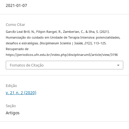
2021-01-07
Como Citar
Garcêz Leal Brill, N., Filipin Rangel, R., Zamberlan, C., & Ilha, S. (2021).
Humanização do cuidado em Unidade de Terapia Intensiva: potencialidades,
desafios e estratégias.
Disciplinarum Scientia | Saúde
,
21
(2), 113–125.
Recuperado de
https://periodicos.ufn.edu.br/index.php/disciplinarumS/article/view/3196
Fomatos de Citação
Edição
v. 21 n. 2 (2020)
Seção
Artigos