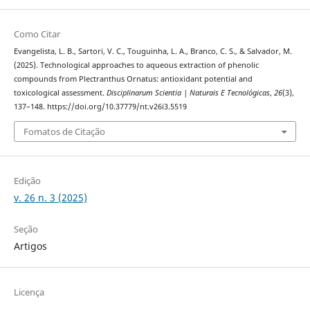
Como Citar
Evangelista, L. B., Sartori, V. C., Touguinha, L. A., Branco, C. S., & Salvador, M.
(2025). Technological approaches to aqueous extraction of phenolic
compounds from Plectranthus Ornatus: antioxidant potential and
toxicological assessment.
Disciplinarum Scientia | Naturais E Tecnológicas
,
26
(3),
137–148. https://doi.org/10.37779/nt.v26i3.5519
Fomatos de Citação
Edição
v. 26 n. 3 (2025)
Seção
Artigos
Licença