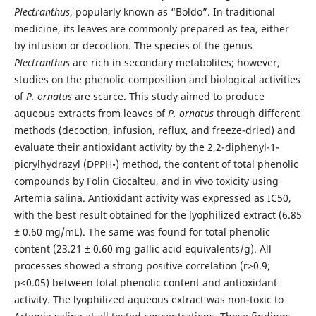
Plectranthus
, popularly known as “Boldo”. In traditional
medicine, its leaves are commonly prepared as tea, either
by infusion or decoction. The species of the genus
Plectranthus
are rich in secondary metabolites; however,
studies on the phenolic composition and biological activities
of
P. ornatus
are scarce. This study aimed to produce
aqueous extracts from leaves of
P. ornatus
through different
methods (decoction, infusion, reflux, and freeze-dried) and
evaluate their antioxidant activity by the 2,2-diphenyl-1-
picrylhydrazyl (DPPH•) method, the content of total phenolic
compounds by Folin Ciocalteu, and in vivo toxicity using
Artemia salina. Antioxidant activity was expressed as IC50,
with the best result obtained for the lyophilized extract (6.85
± 0.60 mg/mL). The same was found for total phenolic
content (23.21 ± 0.60 mg gallic acid equivalents/g). All
processes showed a strong positive correlation (r>0.9;
p<0.05) between total phenolic content and antioxidant
activity. The lyophilized aqueous extract was non-toxic to