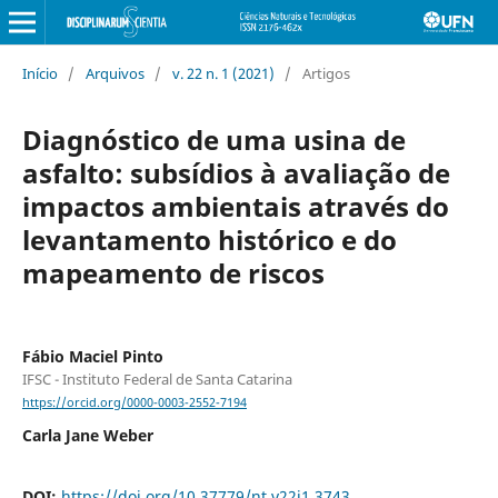
Início
/
Arquivos
/
v. 22 n. 1 (2021)
/
Artigos
Diagnóstico de uma usina de
asfalto: subsídios à avaliação de
impactos ambientais através do
levantamento histórico e do
mapeamento de riscos
Fábio Maciel Pinto
IFSC - Instituto Federal de Santa Catarina
https://orcid.org/0000-0003-2552-7194
Carla Jane Weber
DOI:
https://doi.org/10.37779/nt.v22i1.3743