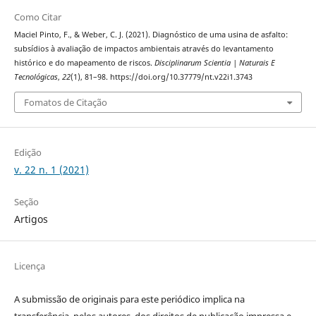
Como Citar
Maciel Pinto, F., & Weber, C. J. (2021). Diagnóstico de uma usina de asfalto:
subsídios à avaliação de impactos ambientais através do levantamento
histórico e do mapeamento de riscos.
Disciplinarum Scientia | Naturais E
Tecnológicas
,
22
(1), 81–98. https://doi.org/10.37779/nt.v22i1.3743
Fomatos de Citação
Edição
v. 22 n. 1 (2021)
Seção
Artigos
Licença
A submissão de originais para este periódico implica na
transferência, pelos autores, dos direitos de publicação impressa e