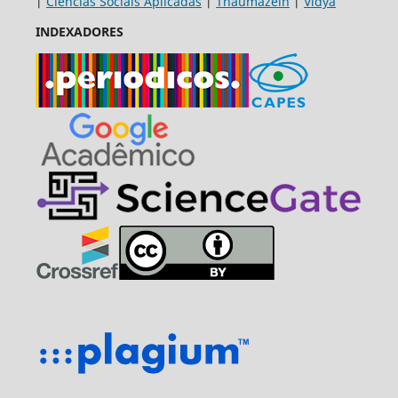
|
Ciências Sociais Aplicadas
|
Thaumazein
|
Vidya
INDEXADORES