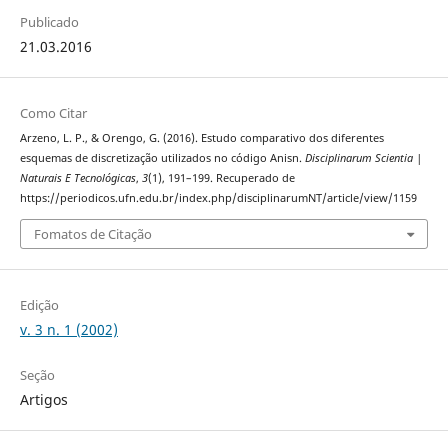
Publicado
21.03.2016
Como Citar
Arzeno, L. P., & Orengo, G. (2016). Estudo comparativo dos diferentes
esquemas de discretização utilizados no código Anisn.
Disciplinarum Scientia |
Naturais E Tecnológicas
,
3
(1), 191–199. Recuperado de
https://periodicos.ufn.edu.br/index.php/disciplinarumNT/article/view/1159
Fomatos de Citação
Edição
v. 3 n. 1 (2002)
Seção
Artigos