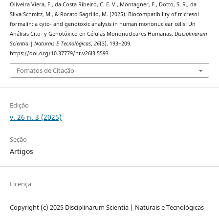
Oliveira Viera, F., da Costa Ribeiro, C. E. V., Montagner, F., Dotto, S. R., da
Silva Schmitz, M., & Rorato Sagrillo, M. (2025). Biocompatibility of tricresol
formalin: a cyto- and genotoxic analysis in human mononuclear cells: Un
Análisis Cito- y Genotóxico en Células Mononucleares Humanas.
Disciplinarum
Scientia | Naturais E Tecnológicas
,
26
(3), 193–209.
https://doi.org/10.37779/nt.v26i3.5593
Fomatos de Citação
Edição
v. 26 n. 3 (2025)
Seção
Artigos
Licença
Copyright (c) 2025 Disciplinarum Scientia | Naturais e Tecnológicas