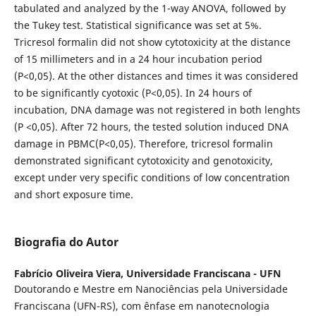
tabulated and analyzed by the 1-way ANOVA, followed by
the Tukey test. Statistical significance was set at 5%.
Tricresol formalin did not show cytotoxicity at the distance
of 15 millimeters and in a 24 hour incubation period
(P<0,05). At the other distances and times it was considered
to be significantly cyotoxic (P<0,05). In 24 hours of
incubation, DNA damage was not registered in both lenghts
(P <0,05). After 72 hours, the tested solution induced DNA
damage in PBMC(P<0,05). Therefore, tricresol formalin
demonstrated significant cytotoxicity and genotoxicity,
except under very specific conditions of low concentration
and short exposure time.
Biografia do Autor
Fabrício Oliveira Viera,
Universidade Franciscana - UFN
Doutorando e Mestre em Nanociências pela Universidade
Franciscana (UFN-RS), com ênfase em nanotecnologia