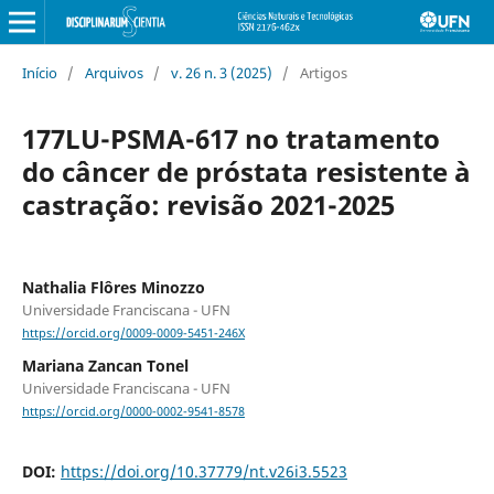
Início
/
Arquivos
/
v. 26 n. 3 (2025)
/
Artigos
177LU-PSMA-617 no tratamento
do câncer de próstata resistente à
castração: revisão 2021-2025
Nathalia Flôres Minozzo
Universidade Franciscana - UFN
https://orcid.org/0009-0009-5451-246X
Mariana Zancan Tonel
Universidade Franciscana - UFN
https://orcid.org/0000-0002-9541-8578
DOI:
https://doi.org/10.37779/nt.v26i3.5523