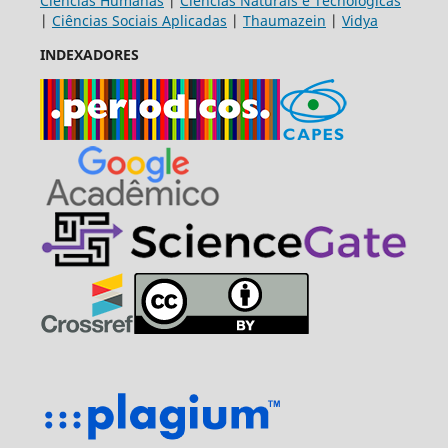
Ciências Humanas
|
Ciências Naturais e Tecnológicas
|
Ciências Sociais Aplicadas
|
Thaumazein
|
Vidya
INDEXADORES