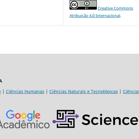
Creative Commons
Atribuição 4.0 Internacional
.
A
e
|
Ciências Humanas
|
Ciências Naturais e Tecnológicas
|
Ciência