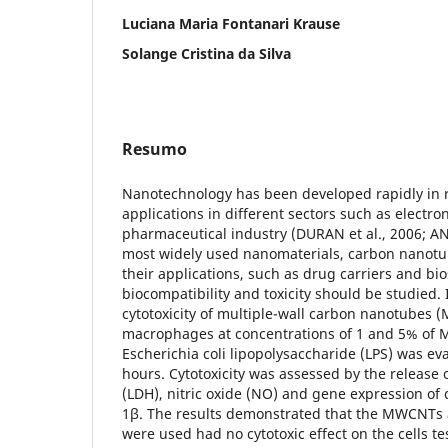
Luciana Maria Fontanari Krause
Solange Cristina da Silva
Resumo
Nanotechnology has been developed rapidly in re
applications in different sectors such as electro
pharmaceutical industry (DURAN et al., 2006; 
most widely used nanomaterials, carbon nanotub
their applications, such as drug carriers and bio
biocompatibility and toxicity should be studied. 
cytotoxicity of multiple-wall carbon nanotubes
macrophages at concentrations of 1 and 5% of 
Escherichia coli lipopolysaccharide (LPS) was ev
hours. Cytotoxicity was assessed by the release
(LDH), nitric oxide (NO) and gene expression of 
1β. The results demonstrated that the MWCNTs a
were used had no cytotoxic effect on the cells te