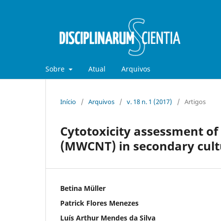
Sobre
Atual
Arquivos
Início
/
Arquivos
/
v. 18 n. 1 (2017)
/
Artigos
Cytotoxicity assessment o
(MWCNT) in secondary cult
Betina Müller
Patrick Flores Menezes
Luís Arthur Mendes da Silva