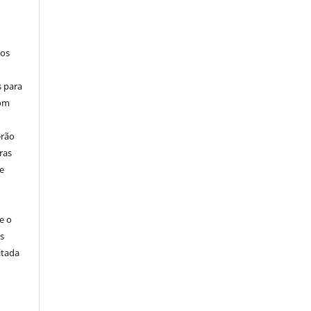
los
s para
com
erão
ras
e
e o
s
itada