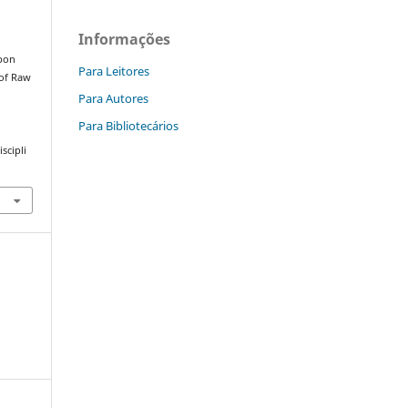
Informações
rbon
Para Leitores
of Raw
|
Para Autores
Para Bibliotecários
scipli