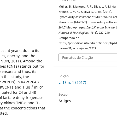
Müller, B., Menezes, P. F., Silva, L. A. M. da,
Krause, L. M. F., & Silva, S. C. da. (2017).
Cytotoxicity assessment of Multi-Walls Ca
Nanotubes (MWCNT) in secondary culture 
264.7 Macrophages.
Disciplinarum Scientia 
Naturais E Tecnológicas
,
18
(1), 227–240.
Recuperado de
https://periodicos.ufn.edu.br/index.php/di
narumNT/article/view/2217
cent years, due to its
nics, energy, and the
Fomatos de Citação
ANNON, 2011). Among the
es (CNTs) stands out for
sensors and thus, its
Edição
In this study, the
 (MWCNTs) in RAW 264.7
v. 18 n. 1 (2017)
MWCNTs and 1 μg / ml of
aluated for 24 and 48
Seção
 of lactate dehydrogenase
Artigos
cytokines TNF-α and IL-
t the concentrations that
sted.