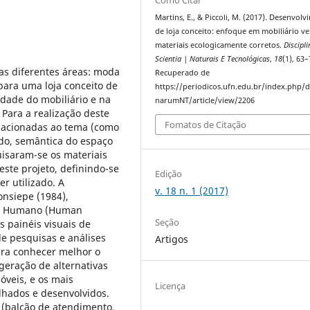
Martins, E., & Piccoli, M. (2017). Desenvol
de loja conceito: enfoque em mobiliário ver
materiais ecologicamente corretos.
Discipl
Scientia | Naturais E Tecnológicas
,
18
(1), 63–
as diferentes áreas: moda
Recuperado de
 para uma loja conceito de
https://periodicos.ufn.edu.br/index.php/di
idade do mobiliário e na
narumNT/article/view/2206
 Para a realização deste
Fomatos de Citação
elacionadas ao tema (como
ado, semântica do espaço
isaram-se os materiais
ste projeto, definindo-se
Edição
r utilizado. A
v. 18 n. 1 (2017)
onsiepe (1984),
er Humano (Human
Seção
s painéis visuais de
de pesquisas e análises
Artigos
para conhecer melhor o
 geração de alternativas
veis, e os mais
Licença
lhados e desenvolvidos.
 (balcão de atendimento,