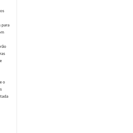
los
s para
com
erão
ras
e
e o
s
itada