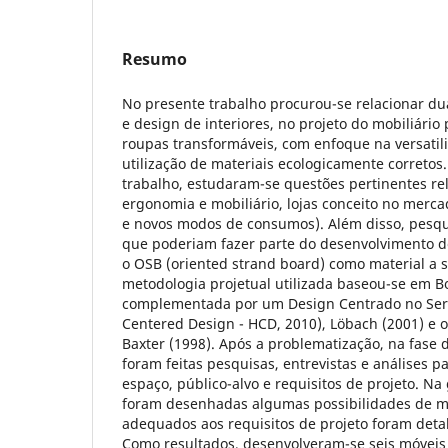
Resumo
No presente trabalho procurou-se relacionar du
e design de interiores, no projeto do mobiliário
roupas transformáveis, com enfoque na versatil
utilização de materiais ecologicamente corretos.
trabalho, estudaram-se questões pertinentes r
ergonomia e mobiliário, lojas conceito no merc
e novos modos de consumos). Além disso, pesqu
que poderiam fazer parte do desenvolvimento de
o OSB (oriented strand board) como material a se
metodologia projetual utilizada baseou-se em B
complementada por um Design Centrado no S
Centered Design - HCD, 2010), Löbach (2001) e o
Baxter (1998). Após a problematização, na fase 
foram feitas pesquisas, entrevistas e análises 
espaço, público-alvo e requisitos de projeto. Na
foram desenhadas algumas possibilidades de mó
adequados aos requisitos de projeto foram deta
Como resultados, desenvolveram-se seis móveis