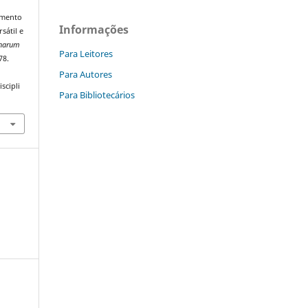
vimento
Informações
sátil e
inarum
Para Leitores
78.
Para Autores
scipli
Para Bibliotecários