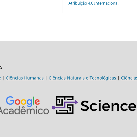
Atribuição 4.0 Internacional
.
A
e
|
Ciências Humanas
|
Ciências Naturais e Tecnológicas
|
Ciência