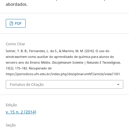
abordados.
PDF
Como Citar
Solner, T. B. B., Fernandes, L. da S., & Martins, M. M. (2016). O uso do
windrawchem como auxiliar do aprendizado de química para alunos do
terceiro ano do Ensino Médio.
Disciplinarum Scientia | Naturais E Tecnológicas
,
15
(2), 175–182. Recuperado de
https://periodicos.ufn.edu.br/index.php/disciplinarumNT/article/view/1351
Fomatos de Citação
Edição
v. 15 n. 2 (2014)
Seção