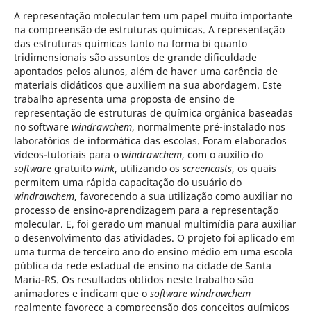
A representação molecular tem um papel muito importante
na compreensão de estruturas químicas. A representação
das estruturas químicas tanto na forma bi quanto
tridimensionais são assuntos de grande dificuldade
apontados pelos alunos, além de haver uma carência de
materiais didáticos que auxiliem na sua abordagem. Este
trabalho apresenta uma proposta de ensino de
representação de estruturas de química orgânica baseadas
no software
windrawchem
, normalmente pré-instalado nos
laboratórios de informática das escolas. Foram elaborados
vídeos-tutoriais para o
windrawchem
, com o auxílio do
software
gratuito
wink
, utilizando os
screencasts
, os quais
permitem uma rápida capacitação do usuário do
windrawchem
, favorecendo a sua utilização como auxiliar no
processo de ensino-aprendizagem para a representação
molecular. E, foi gerado um manual multimídia para auxiliar
o desenvolvimento das atividades. O projeto foi aplicado em
uma turma de terceiro ano do ensino médio em uma escola
pública da rede estadual de ensino na cidade de Santa
Maria-RS. Os resultados obtidos neste trabalho são
animadores e indicam que o
software windrawchem
realmente favorece a compreensão dos conceitos químicos