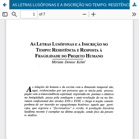
AS LETRAS LUSÓFONAS E A INSCRIÇÃO NO TEMPO: RESISTÊNCIA E RESPOSTA À FRAGILIDADE DO PROJETO HUMANO