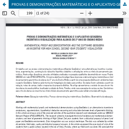
PROVAS E DEMONSTRAÇÕES MATEMÁTICAS E O APLICATIVO GEOGEBRA: INCENTIVO À VISUALIZAÇÃO DE ALUNOS DO 2º ANO DO ENSINO MÉDIO