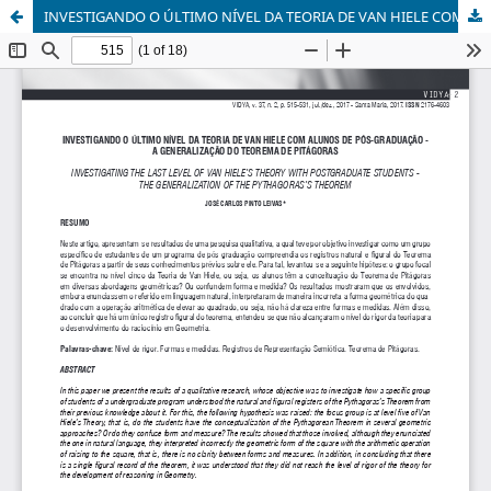
INVESTIGANDO O ÚLTIMO NÍVEL DA TEORIA DE VAN HIELE COM ALUNOS DE PÓS-GRADUAÇÃO – a generalização do teorema de Pitágoras