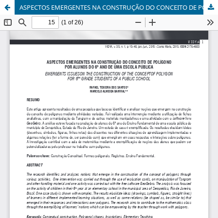
ASPECTOS EMERGENTES NA CONSTRUÇÃO DO CONCEITO DE POLÍGONO POR ALUNOS DO 6º ANO DE UMA ESCOLA PÚBLICA