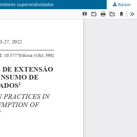
sumidores superendividados
Baixar