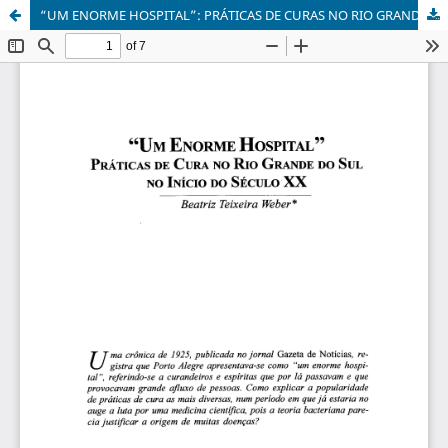
“UM ENORME HOSPITAL”: PRÁTICAS DE CURAS NO RIO GRANDE DO SUL DO SÉCULO XX