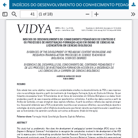
INDÍCIOS DO DESENVOLVIMENTO DO CONHECIMENTO PEDAGÓGICO DE CONTEÚDO E OS PROCESSOS DE INVESTIGAÇÃO-FORMAÇÃO-AÇÃO EM ENSINO DE CIÊNCIAS NA LICENCIATURA EM CIÊNCIAS BIOLÓGICAS