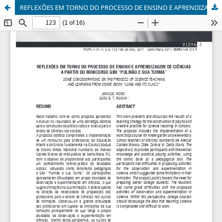
REFLEXÕES EM TORNO DO PROCESSO DE ENSINO E APRENDIZAGEM DE CIÊNCIAS A PARTIR DO MINICURSO GIBI “PULMÃO E SUA TURMA”