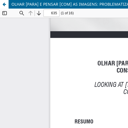
OLHAR [PARA] E PENSAR [COM] AS IMAGENS: PROBLEMATI