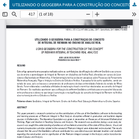
UTILIZANDO O GEOGEBRA PARA A CONSTRUÇÃO DO CONCEITO DE INTEGRAL DE RIEMANN NO ENSINO DE ANÁLISE REAL