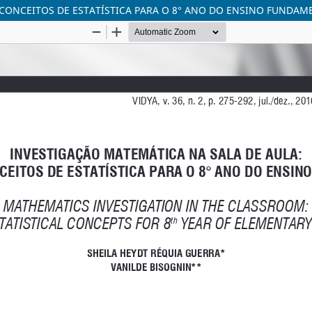
 CONCEITOS DE ESTATÍSTICA PARA O 8° ANO DO ENSINO FUNDAM