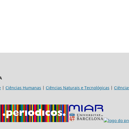
A
e
|
Ciências Humanas
|
Ciências Naturais e Tecnológicas
|
Ciência