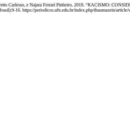
Pereira Pretto Carlesso, e Najara Ferrari Pinheiro. 2019. “RA
rasil):9-16. https://periodicos.ufn.edu.br/index.php/thaumazein/article