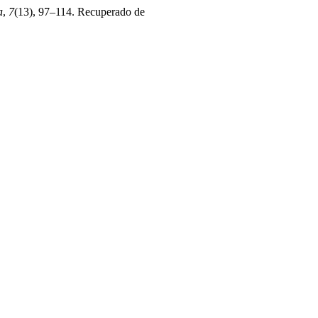
a
,
7
(13), 97–114. Recuperado de