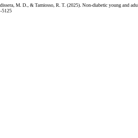
 Baldissera, M. D., & Tamiosso, R. T. (2025). Non-diabetic young and ad
1-5125