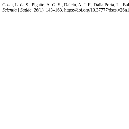
Costa, L. da S., Pigatto, A. G. S., Dalcin, A. J. F., Dalla Porta, L.,
Scientia | Saúde
,
26
(1), 143–163. https://doi.org/10.37777/dscs.v26n