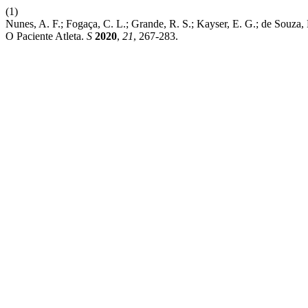
(1)
Nunes, A. F.; Fogaça, C. L.; Grande, R. S.; Kayser, E. G.; de Souz
O Paciente Atleta.
S
2020
,
21
, 267-283.