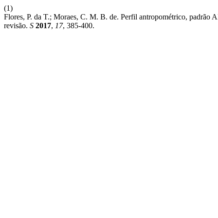
(1)
Flores, P. da T.; Moraes, C. M. B. de. Perfil antropométrico, padr
revisão.
S
2017
,
17
, 385-400.