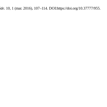
úde
. 10, 1 (mar. 2016), 107–114. DOI:https://doi.org/10.37777/955.