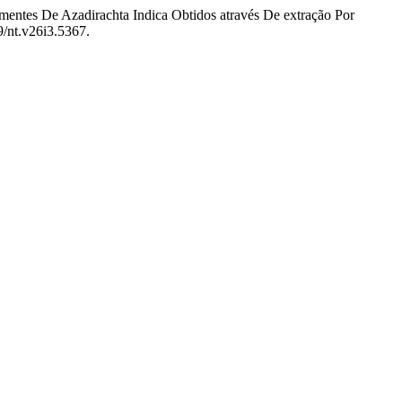
Sementes De Azadirachta Indica Obtidos através De extração Por
9/nt.v26i3.5367.