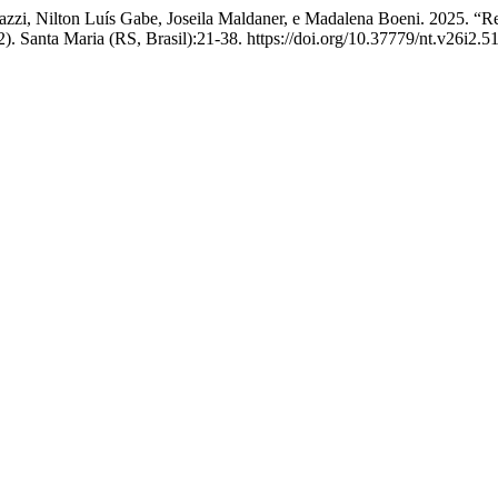
omazzi, Nilton Luís Gabe, Joseila Maldaner, e Madalena Boeni. 2025. 
). Santa Maria (RS, Brasil):21-38. https://doi.org/10.37779/nt.v26i2.5