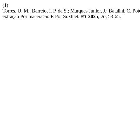
(1)
Torres, U. M.; Barreto, I. P. da S.; Marques Junior, J.; Batalini, C.
extração Por maceração E Por Soxhlet.
NT
2025
,
26
, 53-65.