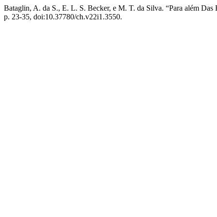
Bataglin, A. da S., E. L. S. Becker, e M. T. da Silva. “Para além D
p. 23-35, doi:10.37780/ch.v22i1.3550.