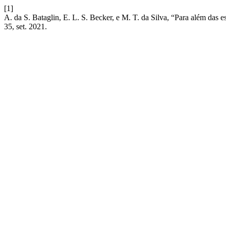
[1]
A. da S. Bataglin, E. L. S. Becker, e M. T. da Silva, “Para além das 
35, set. 2021.