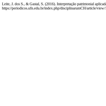
Leite, J. dos S., & Gastal, S. (2016). Interpretação patrimonial aplica
https://periodicos.ufn.edu.br/index.php/disciplinarumCH/article/view