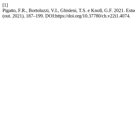
[1]
Pigatto, F.R., Bortoluzzi, V.I., Ghisleni, T.S. e Knoll, G.F. 2021. Es
(out. 2021), 187–199. DOI:https://doi.org/10.37780/ch.v22i1.4074.